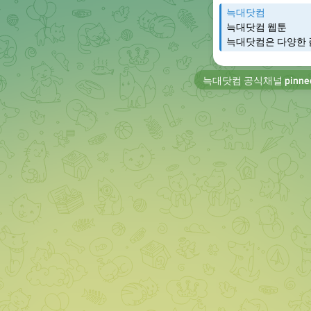
늑대닷컴
늑대닷컴 웹툰
늑대닷컴은 다양한 
늑대닷컴 공식채널
pinne