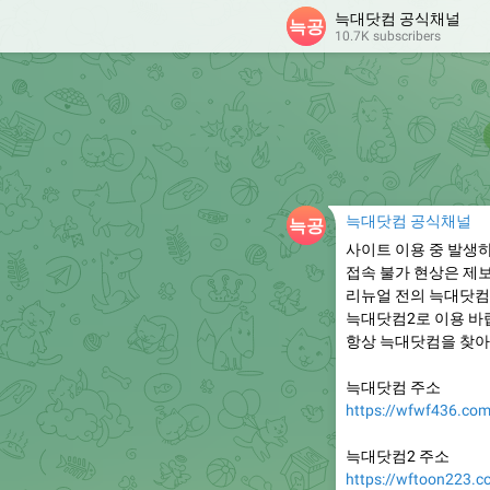
늑대닷컴 공식채널
10.7K subscribers
늑대닷컴 공식채널
사이트 이용 중 발생
접속 불가 현상은 제
리뉴얼 전의 늑대닷컴
늑대닷컴2로 이용 바
항상 늑대닷컴을 찾아
늑대닷컴 주소
https://wfwf436.co
늑대닷컴2 주소
https://wftoon223.