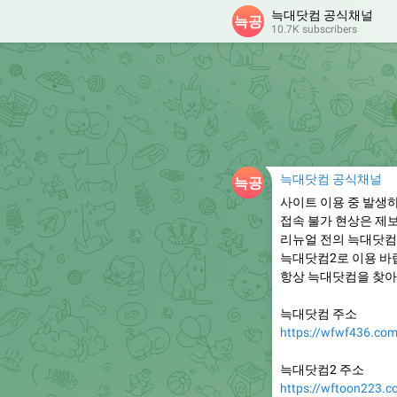
늑대닷컴 공식채널
10.7K subscribers
늑대닷컴 공식채널
사이트 이용 중 발생
접속 불가 현상은 제
리뉴얼 전의 늑대닷컴
늑대닷컴2로 이용 바
항상 늑대닷컴을 찾아
늑대닷컴 주소
https://wfwf436.co
늑대닷컴2 주소
https://wftoon223.