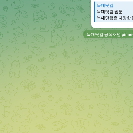
늑대닷컴
늑대닷컴 웹툰
늑대닷컴은 다양한 
늑대닷컴 공식채널
pinne