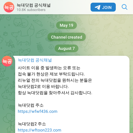
늑대닷컴 공식채널
JOIN
10.8K subscribers
May 19
Channel created
August 7
늑대닷컴 공식채널
사이트 이용 중 발생하는 오류 또는
접속 불가 현상은 제보 부탁드립니다.
리뉴얼 전의 늑대닷컴을 원하시는 분들은
늑대닷컴2로 이용 바랍니다.
항상 늑대닷컴을 찾아주셔서 감사합니다.
늑대닷컴 주소
https://wfwf436.com
늑대닷컴2 주소
https://wftoon223.com