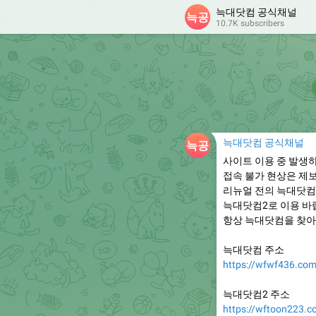
늑대닷컴 공식채널
10.7K subscribers
늑대닷컴 공식채널
사이트 이용 중 발생
접속 불가 현상은 제
리뉴얼 전의 늑대닷컴
늑대닷컴2로 이용 바
항상 늑대닷컴을 찾아
늑대닷컴 주소
https://wfwf436.co
늑대닷컴2 주소
https://wftoon223.