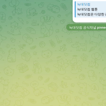
늑대닷컴
늑대닷컴 웹툰
늑대닷컴은 다양한 
늑대닷컴 공식채널
pinne