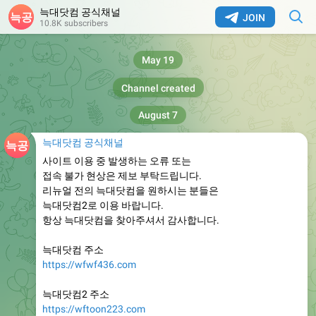
늑대닷컴 공식채널
JOIN
10.8K subscribers
May 19
Channel created
August 7
늑대닷컴 공식채널
사이트 이용 중 발생하는 오류 또는
접속 불가 현상은 제보 부탁드립니다.
리뉴얼 전의 늑대닷컴을 원하시는 분들은
늑대닷컴2로 이용 바랍니다.
항상 늑대닷컴을 찾아주셔서 감사합니다.
늑대닷컴 주소
https://wfwf436.com
늑대닷컴2 주소
https://wftoon223.com