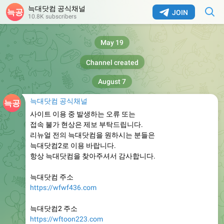
늑대닷컴 공식채널
JOIN
10.8K subscribers
May 19
Channel created
August 7
늑대닷컴 공식채널
사이트 이용 중 발생하는 오류 또는
접속 불가 현상은 제보 부탁드립니다.
리뉴얼 전의 늑대닷컴을 원하시는 분들은
늑대닷컴2로 이용 바랍니다.
항상 늑대닷컴을 찾아주셔서 감사합니다.
늑대닷컴 주소
https://wfwf436.com
늑대닷컴2 주소
https://wftoon223.com