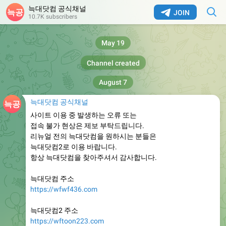
늑대닷컴 공식채널
JOIN
10.7K subscribers
May 19
Channel created
August 7
늑대닷컴 공식채널
사이트 이용 중 발생하는 오류 또는
접속 불가 현상은 제보 부탁드립니다.
리뉴얼 전의 늑대닷컴을 원하시는 분들은
늑대닷컴2로 이용 바랍니다.
항상 늑대닷컴을 찾아주셔서 감사합니다.
늑대닷컴 주소
https://wfwf436.com
늑대닷컴2 주소
https://wftoon223.com