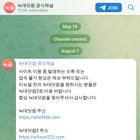
늑대닷컴 공식채널
JOIN
10.6K subscribers
May 19
Channel created
August 7
늑대닷컴 공식채널
사이트 이용 중 발생하는 오류 또는
접속 불가 현상은 제보 부탁드립니다.
리뉴얼 전의 늑대닷컴을 원하시는 분들은
늑대닷컴2로 이용 바랍니다.
항상 늑대닷컴을 찾아주셔서 감사합니다.
늑대닷컴 주소
https://wfwf436.com
늑대닷컴2 주소
https://wftoon223.com