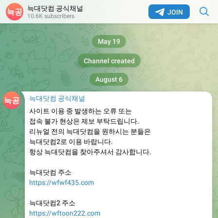
늑대닷컴 공식채널
JOIN
10.6K subscribers
May 19
Channel created
August 6
늑대닷컴 공식채널
사이트 이용 중 발생하는 오류 또는
접속 불가 현상은 제보 부탁드립니다.
리뉴얼 전의 늑대닷컴을 원하시는 분들은
늑대닷컴2로 이용 바랍니다.
항상 늑대닷컴을 찾아주셔서 감사합니다.
늑대닷컴 주소
https://wfwf435.com
늑대닷컴2 주소
https://wftoon222.com